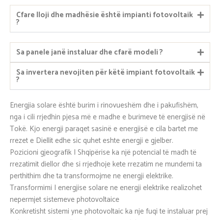
Cfare lloji dhe madhësie është impianti fotovoltaik
?
Sa panele janë instaluar dhe cfarë modeli ?
Sa invertera nevojiten për këtë impiant fotovoltaik
?
Energjia solare është burim i rinovueshëm dhe i pakufishëm,
nga i cili rrjedhin pjesa më e madhe e burimeve të energjisë në
Tokë. Kjo energji paraqet sasinë e energjisë e cila bartet me
rrezet e Diellit edhe sic quhet eshte energji e gjelber.
Pozicioni gjeografik I Shqipërise ka një potencial të madh të
rrezatimit diellor dhe si rrjedhoje kete rrezatim ne mundemi ta
perthithim dhe ta transformojme ne energji elektrike.
Transformimi I energjise solare ne energji elektrike realizohet
nepermjet sistemeve photovoltaice
Konkretisht sistemi yne photovoltaic ka nje fuqi te instaluar prej