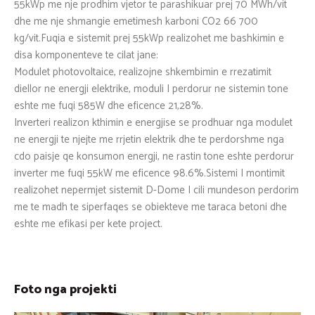
55kWp me nje prodhim vjetor te parashikuar prej 70 MWh/vit
dhe me nje shmangie emetimesh karboni CO2 66 700
kg/vit.Fuqia e sistemit prej 55kWp realizohet me bashkimin e
disa komponenteve te cilat jane:
Modulet photovoltaice, realizojne shkembimin e rrezatimit
diellor ne energji elektrike, moduli I perdorur ne sistemin tone
eshte me fuqi 585W dhe eficence 21,28%.
Inverteri realizon kthimin e energjise se prodhuar nga modulet
ne energji te njejte me rrjetin elektrik dhe te perdorshme nga
cdo paisje qe konsumon energji, ne rastin tone eshte perdorur
inverter me fuqi 55kW me eficence 98.6%.Sistemi I montimit
realizohet nepermjet sistemit D-Dome I cili mundeson perdorim
me te madh te siperfaqes se obiekteve me taraca betoni dhe
eshte me efikasi per kete project.
Foto nga projekti