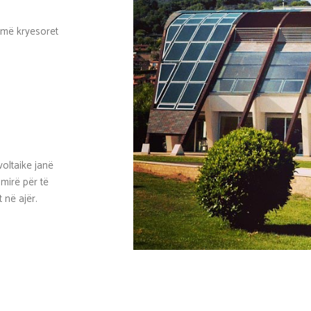
 më kryesoret
voltaike janë
mirë për të
t në ajër.