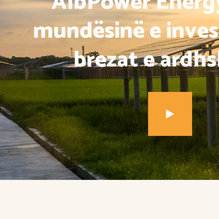
AlbPower Energ
mundësinë e inves
brezat e ardh