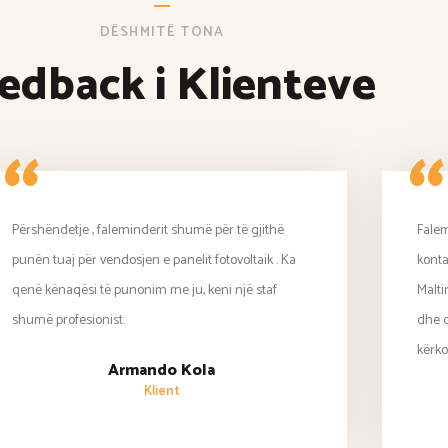
DËSHMITË TONA
edback i Klienteve
“
“
Përshëndetje , faleminderit shumë për të gjithë
Falem
punën tuaj për vendosjen e panelit fotovoltaik . Ka
konta
qenë kënaqësi të punonim me ju, keni një staf
Malti
shumë profesionist.
dhe q
kërko
Armando Kola
Klient