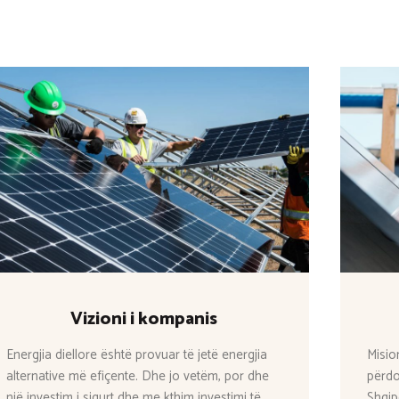
Vizioni i kompanis
Energjia diellore është provuar të jetë energjia
Misio
alternative më efiçente. Dhe jo vetëm, por dhe
përdo
një investim i sigurt dhe me kthim investimi të
Shqip