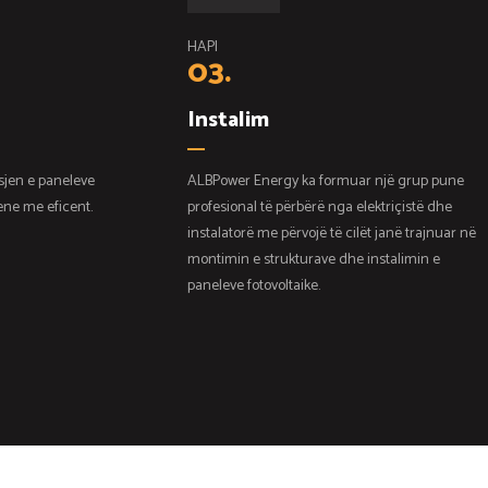
HAPI
03.
Instalim
sjen e paneleve
ALBPower Energy ka formuar një grup pune
jene me eficent.
profesional të përbërë nga elektriçistë dhe
instalatorë me përvojë të cilët janë trajnuar në
montimin e strukturave dhe instalimin e
paneleve fotovoltaike.