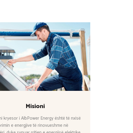
Misioni
ni kryesor i AlbPower Energy është të nxisë
rimin e energjive të rinovueshme në
ëri, duke synuar rritjen e energjisë elektrike