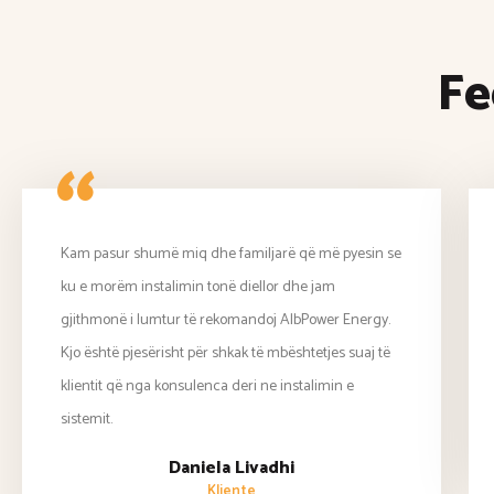
Fe
“
Kam pasur shumë miq dhe familjarë që më pyesin se
ku e morëm instalimin tonë diellor dhe jam
gjithmonë i lumtur të rekomandoj AlbPower Energy.
Kjo është pjesërisht për shkak të mbështetjes suaj të
klientit që nga konsulenca deri ne instalimin e
sistemit.
Daniela Livadhi
Kliente