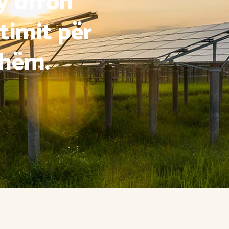
y ofron
timit për
shëm.