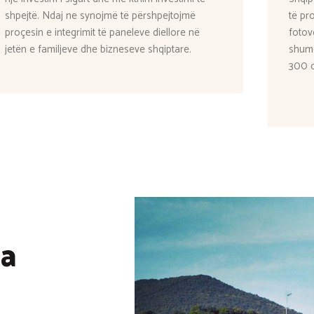
shpejtë. Ndaj ne synojmë të përshpejtojmë
të pr
proçesin e integrimit të paneleve diellore në
fotov
jetën e familjeve dhe bizneseve shqiptare.
shumë
300 d
 a