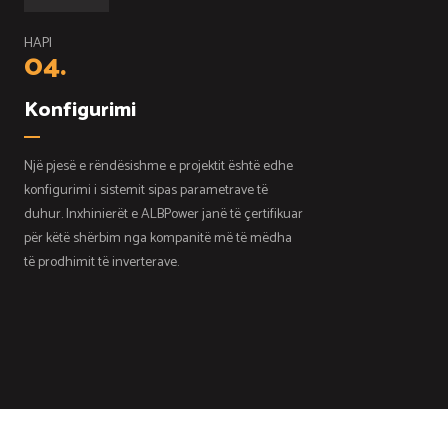
HAPI
04.
Konfigurimi
Një pjesë e rëndësishme e projektit është edhe
konfigurimi i sistemit sipas parametrave të
duhur. Inxhinierët e ALBPower janë të çertifikuar
për këtë shërbim nga kompanitë më të mëdha
të prodhimit të inverterave.