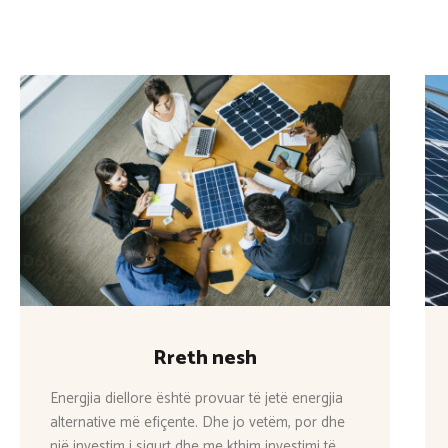
Rreth nesh
Energjia diellore është provuar të jetë energjia
alternative më efiçente. Dhe jo vetëm, por dhe
një investim i sigurt dhe me kthim investimi të