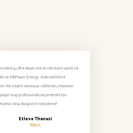
inderit ju dhe ekipin me të cilin kemi qenë në
kt në AlbPower Energy duke përfshirë
nin. Ne e kemi vlerësuar ndihmën, interesin
asjen tuaj profesionale,veçanërisht kur
heshin disa dizajne të ndryshme!
Etleva Thanasi
Klient