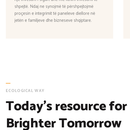
shpejtë. Ndaj ne synojmë të përshpejtojmë
proçesin e integrimit të paneleve diellore në
jetën e familjeve dhe bizneseve shqiptare.
ECOLOGICAL WAY
Today's resource for
Brighter Tomorrow