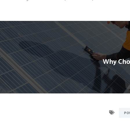
Why Choo
PO