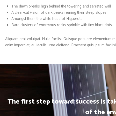
The dawn breaks high behind the towering and serrated wall
A clear-cut vision of dark peaks rearing their steep slopes
Amongst them the white head of Higuerota
Bare clusters of enormous rocks sprinkle with tiny black dots
Aliquam erat volutpat. Nulla facilisi. Quisque posuere elementum m
enim imperdiet, eu iaculis urna eleifend. Praesent quis ipsum facilis
The first step toward success is t
of the en