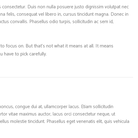
tas consectetur. Duis non nulla posuere justo dignissim volutpat nec
a felis, consequat vel libero in, cursus tincidunt magna. Donec in
luctus convallis. Phasellus odio turpis, sollicitudin ac sem id,
o focus on. But that’s not what it means at all. It means
 have to pick carefully.
honcus, congue dui at, ullamcorper lacus. Etiam sollicitudin
rtor vitae maximus auctor, lacus orci consectetur neque, ut
llus molestie tincidunt. Phasellus eget venenatis elit, quis vehicula