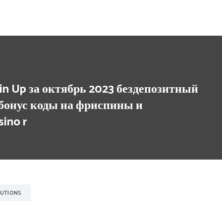
in Up за октябрь 2023 бездепозитный
 бонус коды на фриспины и
ino r
UTIONS