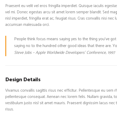
Praesent eu velit vel eros fringilla imperdiet. Quisque iaculis eges
vel mi. Donec egestas arcu sit amet lorem semper blandit. Sed magn
nisl imperdiet, fringilla erat ac, feugiat risus. Cras convallis nisi nec 
accumsan malesuada orci.
People think focus means saying yes to the thing you’ve got t
saying no to the hundred other good ideas that there are. You
Steve Jobs – Apple Worldwide Developers’ Conference, 1997
Design Details
Vivamus convallis sagittis risus nec efficitur. Pellentesque eu sem r
pellentesque consequat. Aenean nec lorem felis. Nullam gravida, to
vestibulum justo nisl sit amet mauris. Praesent dignissim lacus nec te
risus.