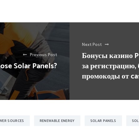
Next Post
Бонусы казино P
Previous Post
se Solar Panels?
за регистрацию,
промокоды от cas
WER SOURCES
RENEWABLE ENERGY
SOLAR PANELS
SOL