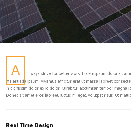
A
lways strive for better work. Lorem ipsum dolor sit ame
malesuada ipsum. Vivamus efficitur erat ut massa laoreet consectetur.
in dignissim dolor ex id dolor. Curabitur accumsan tempor magna id o
Donec sit amet eros laoreet, luctus mi eget, volutpat risus. Ut mattis
Real Time Design