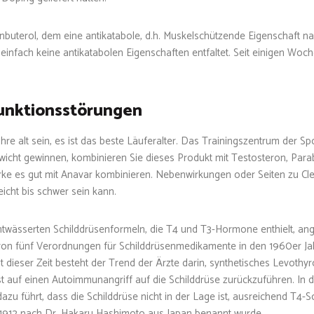
nbuterol, dem eine antikatabole, d.h. Muskelschützende Eigenschaft nac
infach keine antikatabolen Eigenschaften entfaltet. Seit einigen Woch
funktionsstörungen
Jahre alt sein, es ist das beste Läuferalter. Das Trainingszentrum der 
wicht gewinnen, kombinieren Sie dieses Produkt mit Testosteron, Par
e es gut mit Anavar kombinieren. Nebenwirkungen oder Seiten zu Clenb
icht bis schwer sein kann.
twässerten Schilddrüsenformeln, die T4 und T3-Hormone enthielt, ang
von fünf Verordnungen für Schilddrüsenmedikamente in den 1960er Ja
t dieser Zeit besteht der Trend der Ärzte darin, synthetisches Levothyr
st auf einen Autoimmunangriff auf die Schilddrüse zurückzuführen. In d
dazu führt, dass die Schilddrüse nicht in der Lage ist, ausreichend T4
 1912 nach Dr. Hakaru Hashimoto aus Japan benannt wurde.