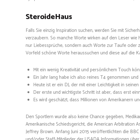
SteroideHaus
Falls Sie einzig Inspiration suchen, werden Sie mit Siche
verzaubern. So manche Worte wirken auf den Leser wie h
nur Liebessprüche, sondern auch Worte zur Taufe oder zu
Vorfeld schöne Worte heraussuchen und diese auf die Ka
Mit ein wenig Kreativität und persönlichem Touch k
Ein Jahr lang habe ich also reines T4 genommen und 
Heute ist er ein DJ, der mit einer Leichtigkeit in seine
Der erste und wichtigste Schritt ist aber, dass erst 
Es wird geschätzt, dass Millionen von Amerikanern u
Den Sportlern wurde also keine Chance gegeben, Medik
Amerikanische Schiedsgericht, die American Arbitration As
Jeffrey Brown. Anfang Juni 2015 veröffentlichten die BB
und/oder Staff-Mitglieder der USADA Informationen über 