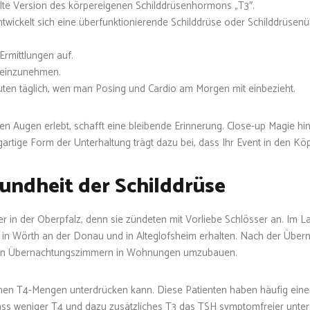
llte Version des körpereigenen Schilddrüsenhormons „T3″.
twickelt sich eine überfunktionierende Schilddrüse oder Schilddrüsenü
rmittlungen auf.
n einzunehmen.
uten täglich, wen man Posing und Cardio am Morgen mit einbezieht.
n Augen erlebt, schafft eine bleibende Erinnerung. Close-up Magie hint
gartige Form der Unterhaltung trägt dazu bei, dass Ihr Event in den K
sundheit der Schilddrüse
 in der Oberpfalz, denn sie zündeten mit Vorliebe Schlösser an. Im 
 in Wörth an der Donau und in Alteglofsheim erhalten. Nach der Über
chen Übernachtungszimmern in Wohnungen umzubauen.
ohen T4-Mengen unterdrücken kann. Diese Patienten haben häufig ein
dass weniger T4 und dazu zusätzliches T3 das TSH symptomfreier unte