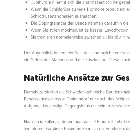
„Liothyronin” nennt sich die pharmazeutisch hergeste
Wenn die Schilddrüse zu viele Hormone produziert, en
Schilddrüsenanomalien ausmachen).
Die Dopingfahnder der Usada nahmen daraufhin die E
Wenn Sie stillen möchten, ist es besser, Levothyroxi
Sie trainieren normalerweise zwischen 75 bis 180 Min
Der Augenblick, in dem ein Gast das Unmögliche vor seine
ein Gefühl des Staunens und der Faszination. Diese einzi
Natürliche Ansätze zur Ge
Damals zerstörten die Schweden zahlreiche Baudenkmäler
Renaissanceschloss in Traidendorf nur noch das Schloss
Aufgabe, das einstige Tagungshaus mit seinen zahlrei
Nämlich in Fällen, in denen man das TSH nur mit sehr h
Symptome. Für diese Patienten kann ich mir vorstellen, 