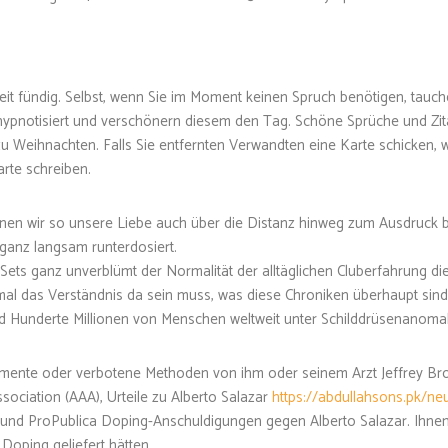
rheit fündig. Selbst, wenn Sie im Moment keinen Spruch benötigen, tauch
ypnotisiert und verschönern diesem den Tag. Schöne Sprüche und Zita
 Weihnachten. Falls Sie entfernten Verwandten eine Karte schicken, w
rte schreiben.
önnen wir so unsere Liebe auch über die Distanz hinweg zum Ausdruck
ganz langsam runterdosiert.
n Sets ganz unverblümt der Normalität der alltäglichen Cluberfahrung die 
einmal das Verständnis da sein muss, was diese Chroniken überhaupt sind
nd Hunderte Millionen von Menschen weltweit unter Schilddrüsenanomal
amente oder verbotene Methoden von ihm oder seinem Arzt Jeffrey B
sociation (AAA), Urteile zu Alberto Salazar
https://abdullahsons.pk/neu
C und ProPublica Doping-Anschuldigungen gegen Alberto Salazar. Ihne
Doping geliefert hätten.