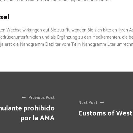
sel
en Wechselwirkungen auf Sie zutrifft, wenden Sie sich bitte an Ihren A
hilddrüsenunterfunktion und als Ergänzung zu den Medikamenten, die b
 ja erst die Nanogramm Deziliter vom T4 in Nanogramm Liter umrechne
Previous Post
Next Post
mulante prohibido
Customs of West
por la AMA