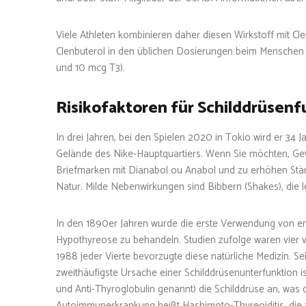
Viele Athleten kombinieren daher diesen Wirkstoff mit Cle
Clenbuterol in den üblichen Dosierungen beim Menschen e
und 10 mcg T3).
Risikofaktoren für Schilddrüsen
In drei Jahren, bei den Spielen 2020 in Tokio wird er 34 
Gelände des Nike-Hauptquartiers. Wenn Sie möchten, Ge
Briefmarken mit Dianabol ou Anabol und zu erhöhen Stärk
Natur. Milde Nebenwirkungen sind Bibbern (Shakes), die le
In den 1890er Jahren wurde die erste Verwendung von en
Hypothyreose zu behandeln. Studien zufolge waren vier 
1988 jeder Vierte bevorzugte diese natürliche Medizin. Sei
zweithäufigste Ursache einer Schilddrüsenunterfunktion i
und Anti-Thyroglobulin genannt) die Schilddrüse an, was 
Autoimmunerkrankung heißt Hashimoto-Thyreoiditis, die