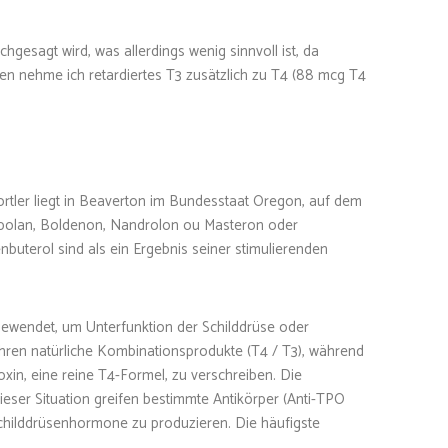
hgesagt wird, was allerdings wenig sinnvoll ist, da
en nehme ich retardiertes T3 zusätzlich zu T4 (88 mcg T4
Sportler liegt in Beaverton im Bundesstaat Oregon, auf dem
abolan, Boldenon, Nandrolon ou Masteron oder
uterol sind als ein Ergebnis seiner stimulierenden
ewendet, um Unterfunktion der Schilddrüse oder
hren natürliche Kombinationsprodukte (T4 / T3), während
oxin, eine reine T4-Formel, zu verschreiben. Die
ieser Situation greifen bestimmte Antikörper (Anti-TPO
-Schilddrüsenhormone zu produzieren. Die häufigste