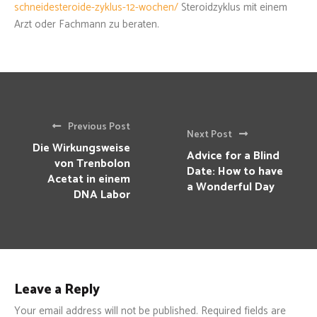
schneidesteroide-zyklus-12-wochen/
Steroidzyklus mit einem
Arzt oder Fachmann zu beraten.
Previous Post
Next Post
Die Wirkungsweise
Advice for a Blind
von Trenbolon
Date: How to have
Acetat in einem
a Wonderful Day
DNA Labor
Leave a Reply
Your email address will not be published.
Required fields are