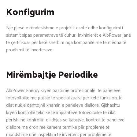
Konfigurim
Një pjesë e rëndësishme e projektit është edhe konfigurimi i
sistemit sipas parametrave të duhur. Inxhinierët e AlbPower janë
të çertifikuar për këtë shërbim nga kompanitë më të mëdha të
prodhimit të inverterave.
Mirëmbajtje Periodike
AlbPower Energy kryen pastrime profesionale të paneleve
fotovoltaike me pajisje të specializuara për këtë funksion, të
cilat nuk e dëmtojnë xhamin e paneleve diellore. Gjithashtu
kryen kontrolle teknike të impianteve fotovoltaike të cilat
përfshijnë kontrollin e lidhjes së kabujve, kontroll të paneleve
diellore me dron me kamera termike për probleme të
mundshme dhe inspektim të inverterit për probleme të