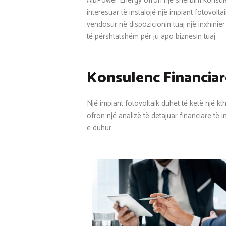
AlbPower Energy ofron një shërbim konsulenc
interesuar të instalojë një impiant fotovol
vendosur në dispozicionin tuaj një inxhinier t
të përshtatshëm për ju apo biznesin tuaj.
Konsulenc Financiar
Një impiant fotovoltaik duhet të ketë një kt
ofron një analizë të detajuar financiare të i
e duhur.