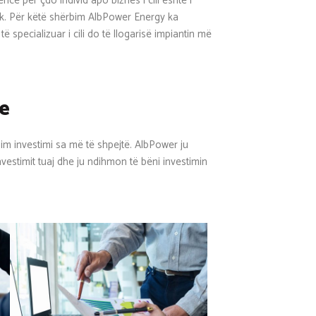
ë për çdo individ apo biznes i cili është i
taik. Për këtë shërbim AlbPower Energy ka
ë specializuar i cili do të llogarisë impiantin më
e
him investimi sa më të shpejtë. AlbPower ju
nvestimit tuaj dhe ju ndihmon të bëni investimin